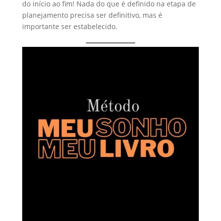
do início ao fim! Nada do que é definido na etapa de
planejamento precisa ser definitivo, mas é
importante ser estabelecido.