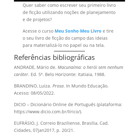
Quer saber como escrever seu primeiro livro
de ficção utilizando noções de planejamento
e de projetos?
Acesse o curso
Meu Sonho Meu Livro
e tire
o seu livro de ficção do campo das ideias
para materializá-lo no papel ou na tela.
Referências bibliográficas
ANDRADE, Mário de.
Macunaíma: o herói sem nenhum
caráter
. Ed. 5ª. Belo Horizonte: Itatiaia, 1988.
BRANDINO, Luiza.
Prosa
. In Mundo Educação.
Acesso: 08/05/2022.
DICIO – Dicionário Online de Português (plataforma:
https://www.dicio.com.br/lírico/).
EUFRÁSIO, J. Correio Braziliense, Brasília, Cad.
Cidades, 07jan2017, p. 20/21.