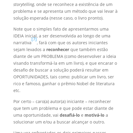
storytelling
, onde se reconhece a existência de um
problema e se apresenta um método que vai levar à
solução esperada (nesse caso, o livro pronto).
Note que o simples fato de apresentarmos uma
IDEIA inicial, a ser desenvolvida ao longo de uma
[7]
narrativa
, fará com que os autores iniciantes
sejam levados a
reconhecer
que também estão
diante de um PROBLEMA (como desenvolver a ideia
visando transformá-la em um livro), e que encarar o
desafio de buscar a solução poderá resultar em
OPORTUNIDADES, tais como: publicar um livro, ser
rico e famoso, ganhar o prêmio Nobel de literatura
etc.
Por certo – caro(a) autor(a) iniciante – reconhecer
que tem um problema e que pode estar diante de
uma oportunidade, vai
desafiá-lo
e
motivá-lo
a
solucionar um e/ou a buscar alcançar o outro.
Uma vez enfrentados os dois primeiros passos,