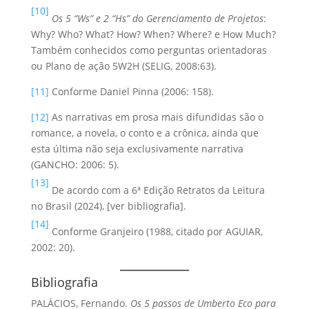
[10]
Os 5 “Ws” e 2 “Hs” do Gerenciamento de Projetos
:
Why? Who? What? How? When? Where? e How Much?
Também conhecidos como perguntas orientadoras
ou Plano de ação 5W2H (SELIG, 2008:63).
[11]
Conforme Daniel Pinna (2006: 158).
[12]
As narrativas em prosa mais difundidas são o
romance, a novela, o conto e a crônica, ainda que
esta última não seja exclusivamente narrativa
(GANCHO: 2006: 5).
[13]
De acordo com a 6ª Edição Retratos da Leitura
no Brasil (2024), [ver bibliografia].
[14]
Conforme Granjeiro (1988, citado por AGUIAR,
2002: 20).
Bibliografia
PALÁCIOS, Fernando.
Os 5 passos de Umberto Eco para