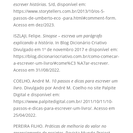
escrever histórias
. S/d, disponível em:
https://www.storytellers.com.br/2013/10/os-5-
passos-de-umberto-eco -para.html#comment-form.
Acesso em dez/2023.
ISZLAJI, Felipe.
Sinopse – escreva um parágrafo
explicando a história
. In Blog Dicionário Criativo
Divulgado em 1º de novembro 2017 e disponível em:
https://blog.dicionariocriativo.com.br/como-comecar-
a-escrever-um-livro/#come%C3 %A7ar-escrever.
Acesso em 31//08/2022.
COELHO, André M.
10 passos e dicas para escrever um
livro
. Divulgado por André M. Coelho no site Palpite
Digital e disponível em:
https://www.palpitedigital.com.br/ 2011/10/11/10-
passos-e-dicas-para-escrever-um-livro/. Acesso em
25/04/2022.
PEREIRA FILHO.
Práticas de melhoria do valor no
gerenciamento de projetos
. Revista Mundo Project