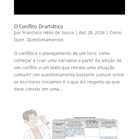
O Conflito Dramático
por
Francisco Hélio de Sousa
|
dez 28, 2024
|
Como
fazer
,
Questionamentos
O conflito e o planejamento de um livro: como
começar a criar uma narrativa a partir da adição de
um conflito a um texto que retrata uma situação
comum? Um questionamento bastante comum entre
os escritores iniciantes é o que diz respeito ao que
deve constar em uma...