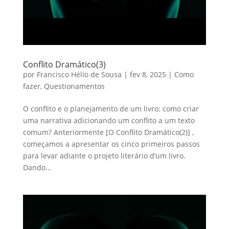
Conflito Dramático(3)
por
Francisco Hélio de Sousa
|
fev 8, 2025
|
Como
fazer
,
Questionamentos
O conflito e o planejamento de um livro: como criar
uma narrativa adicionando um conflito a um texto
comum? Anteriormente [O Conflito Dramático(2)] ,
começamos a apresentar os cinco primeiros passos
para levar adiante o projeto literário d’um livro.
Dando...