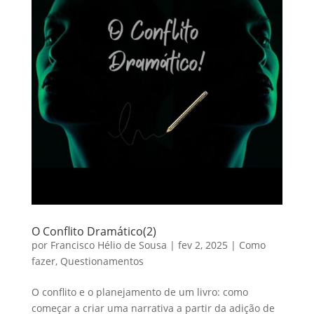
O Conflito Dramático(2)
por
Francisco Hélio de Sousa
|
fev 2, 2025
|
Como
fazer
,
Questionamentos
O conflito e o planejamento de um livro: como
começar a criar uma narrativa a partir da adição de